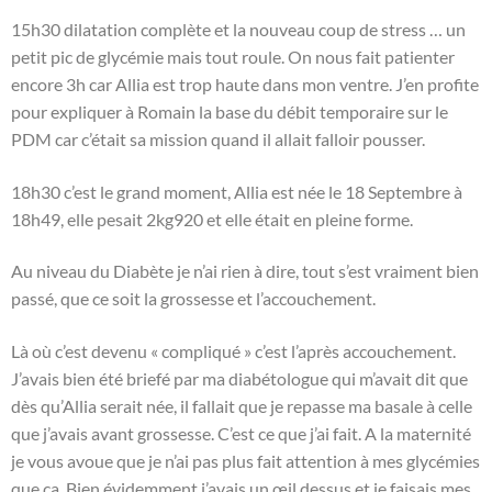
15h30 dilatation complète et la nouveau coup de stress … un
petit pic de glycémie mais tout roule. On nous fait patienter
encore 3h car Allia est trop haute dans mon ventre. J’en profite
pour expliquer à Romain la base du débit temporaire sur le
PDM car c’était sa mission quand il allait falloir pousser.
18h30 c’est le grand moment, Allia est née le 18 Septembre à
18h49, elle pesait 2kg920 et elle était en pleine forme.
Au niveau du Diabète je n’ai rien à dire, tout s’est vraiment bien
passé, que ce soit la grossesse et l’accouchement.
Là où c’est devenu « compliqué » c’est l’après accouchement.
J’avais bien été briefé par ma diabétologue qui m’avait dit que
dès qu’Allia serait née, il fallait que je repasse ma basale à celle
que j’avais avant grossesse. C’est ce que j’ai fait. A la maternité
je vous avoue que je n’ai pas plus fait attention à mes glycémies
que ça. Bien évidemment j’avais un œil dessus et je faisais mes