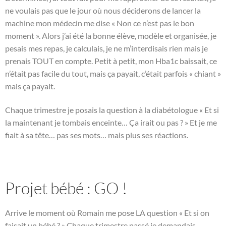
ne voulais pas que le jour où nous déciderons de lancer la
machine mon médecin me dise « Non ce n’est pas le bon
moment ». Alors j’ai été la bonne élève, modèle et organisée, je
pesais mes repas, je calculais, je ne m’interdisais rien mais je
prenais TOUT en compte. Petit à petit, mon Hba1c baissait, ce
n’était pas facile du tout, mais ça payait, c’était parfois « chiant »
mais ça payait.
Chaque trimestre je posais la question à la diabétologue « Et si
la maintenant je tombais enceinte… Ça irait ou pas ? » Et je me
fiait à sa tête… pas ses mots… mais plus ses réactions.
Projet bébé : GO !
Arrive le moment où Romain me pose LA question « Et si on
faisait un bébé ? » Chaque trimestre passé je demandais