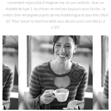
clairement impossible d'imaginer ma vie sans enfants. Avec un
diabète de type 1, les choses ne sont pas toujours aussi faciles. Je
m'étais bien renseignée auprès de ma diabétologue et pour elle c'était
dit "Pour lancer la machine bébé nous devons avoir une Hba1c à
6.5%".