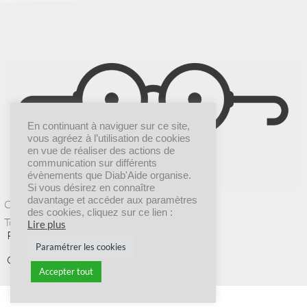
En continuant à naviguer sur ce site,
vous agréez à l’utilisation de cookies
en vue de réaliser des actions de
communication sur différents
évènements que Diab'Aide organise.
Si vous désirez en connaître
davantage et accéder aux paramètres
Création graphique |
Dr COMM’
des cookies, cliquez sur ce lien :
Tous droits réservés © 2025 Diab’Aide
Lire plus
POLITIQUE DE CONFIDENTIALITÉ
Paramétrer les cookies
CGV
Accepter tout