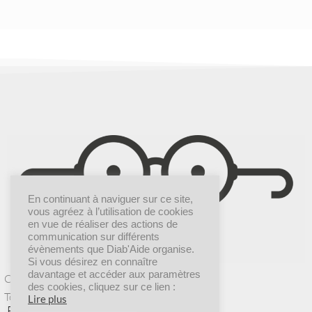
En continuant à naviguer sur ce site,
vous agréez à l’utilisation de cookies
en vue de réaliser des actions de
communication sur différents
évènements que Diab'Aide organise.
Si vous désirez en connaître
davantage et accéder aux paramètres
Création graphique |
Dr COMM’
des cookies, cliquez sur ce lien :
Tous droits réservés © 2025 Diab’Aide
Lire plus
POLITIQUE DE CONFIDENTIALITÉ