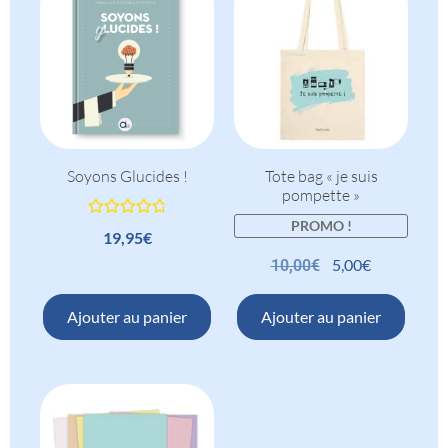
Soyons Glucides !
Tote bag « je suis
pompette »
PROMO !
Note
4.87
19,95
€
sur 5
5,00
€
10,00
€
Ajouter au panier
Ajouter au panier