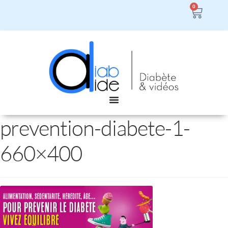
0
prevention-diabete-1-
660×400