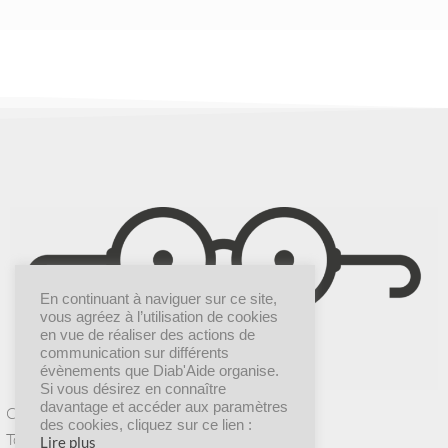
En continuant à naviguer sur ce site,
vous agréez à l’utilisation de cookies
en vue de réaliser des actions de
communication sur différents
évènements que Diab'Aide organise.
Si vous désirez en connaître
davantage et accéder aux paramètres
Création graphique |
Dr COMM’
des cookies, cliquez sur ce lien :
Tous droits réservés © 2025 Diab’Aide
Lire plus