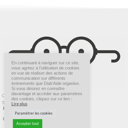
En continuant à naviguer sur ce site,
vous agréez à l’utilisation de cookies
en vue de réaliser des actions de
communication sur différents
évènements que Diab'Aide organise.
Si vous désirez en connaître
davantage et accéder aux paramètres
Création graphique |
Dr COMM’
des cookies, cliquez sur ce lien :
Tous droits réservés © 2025 Diab’Aide
Lire plus
POLITIQUE DE CONFIDENTIALITÉ
Paramétrer les cookies
CGV
Accepter tout