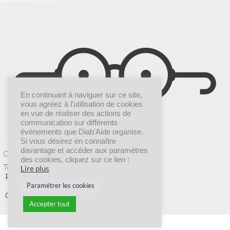
En continuant à naviguer sur ce site,
vous agréez à l’utilisation de cookies
en vue de réaliser des actions de
communication sur différents
évènements que Diab'Aide organise.
Si vous désirez en connaître
davantage et accéder aux paramètres
Création graphique |
Dr COMM’
des cookies, cliquez sur ce lien :
Tous droits réservés © 2025 Diab’Aide
Lire plus
POLITIQUE DE CONFIDENTIALITÉ
Paramétrer les cookies
CGV
Accepter tout