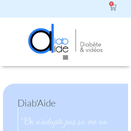
0
Diab'Aide
" On n'adapte pas sa vie au